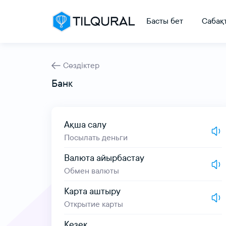
Басты бет
Сабақ
Сөздіктер
Банк
Ақша салу
Посылать деньги
Валюта айырбастау
Обмен валюты
Карта аштыру
Открытие карты
Кезек