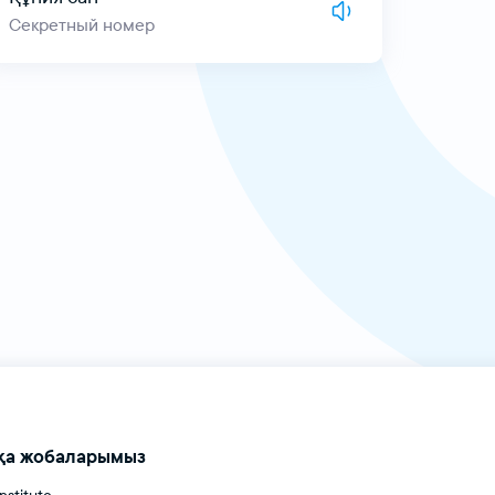
Секретный номер
Электронды
қа жобаларымыз