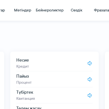
тар
Мәтіндер
Бейнероликтер
Сөздік
Фразала
Несие
Кредит
Пайыз
Процент
Түбіртек
Квитанция
Төлем жасау