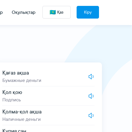
р
Оқулықтар
Қаз
Кіру
Қағаз ақша
Бумажные деньги
Қол қою
Подпись
Қолма-қол ақша
Наличные деньги
Құпия сан