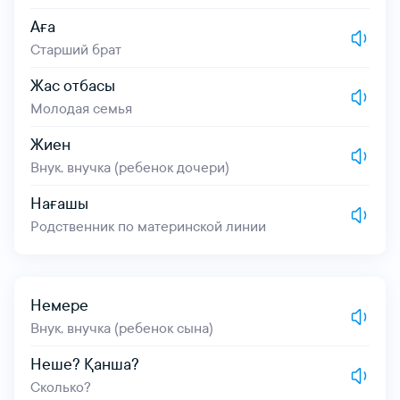
Аға
Старший брат
Жас отбасы
Молодая семья
Жиен
Внук, внучка (ребенок дочери)
Нағашы
Родственник по материнской линии
Немере
Внук, внучка (ребенок сына)
іңіз
Неше? Қанша?
Сколько?