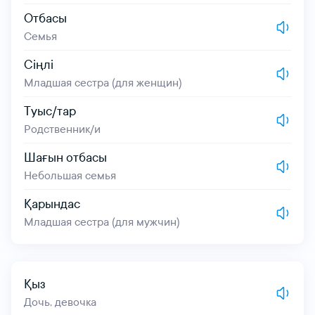
ктронды поштаңыз
Отбасы
ктронды поштаңыз
Семья
Сіңлі
я сөзіңіз
Младшая сестра (для женщин)
я сөзіңіз
Туыс/тар
Родственник/и
Құпия сөзімді ұмыттым
я сөзіңізді қайталаңыз
Шағын отбасы
Небольшая семья
Қарындас
тті таңдаңыз
Младшая сестра (для мужчин)
Қыз
Тіркелу
Дочь, девочка