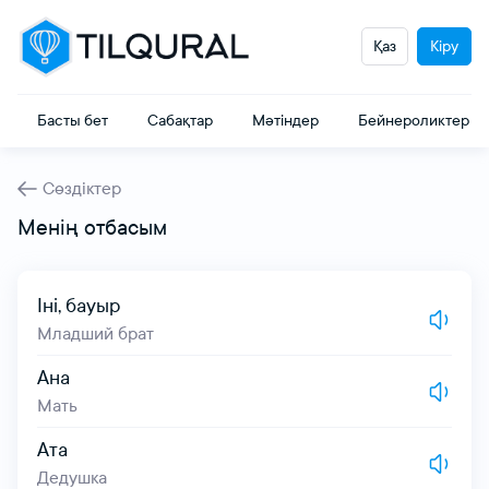
Қаз
Кіру
Басты бет
Сабақтар
Мәтіндер
Бейнероликтер
Сөздіктер
Менің отбасым
Іні, бауыр
Младший брат
Ана
Мать
Ата
Дедушка