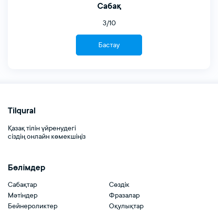
Сабақ
3/10
Бастау
Tilqural
Қазақ тілін үйренудегі
сіздің онлайн көмекшіңіз
Бөлімдер
Сабақтар
Сөздік
Мәтіндер
Фразалар
Бейнероликтер
Оқулықтар