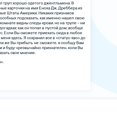
л
труп
хорошо
одетого
джентльмена.
В
ные
карточки
на имя
Еноха
Дж.
Дреббера
из
ные
Штаты
Америки.
Никаких
признаков
Электронды
особных подсказать,
как
именно
нашел свою
комнате
видны
следы
крови,
но
на трупе
–
ни
догадках:
как
он
попал
в пустой
дом;
вообще
с.
Если
Вы
сможете приехать
сюда
в любое
меня
здесь.
Я
сохранил
все
в «статус-кво»
до
ли
же
Вы
прибыть не сможете,
я
сообщу
Вам
и
и
буду
чрезвычайно
признателен,
коли
Вы
азать
свое
мнение.
».