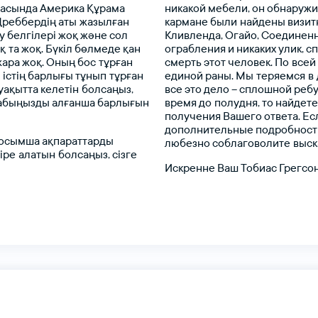
тасында
Америка
Құрама
никакой
мебели,
он
обнаружи
Дреббердің
аты жазылған
кармане
были найдены
визит
у
белгілері
жоқ
және
сол
Кливленда,
Огайо,
Соединен
қ та
жоқ.
Бүкіл
бөлмеде
қан
ограбления
и
никаких
улик,
сп
жара
жоқ.
Оның
бос тұрған
смерть
этот
человек.
По всей
л
істің
барлығы
тұнып тұрған
единой
раны.
Мы теряемся в 
уақытта
келетін болсаңыз,
все
это
дело
–
сплошной
ребу
абыңызды
алғанша
барлығын
время
до полудня,
то
найдете
получения
Вашего
ответа.
Ес
дополнительные
подробност
осымша
ақпараттарды
любезно
соблаговолите выск
іре алатын болсаңыз,
сізге
Искренне
Ваш
Тобиас
Грегсон