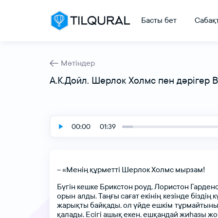
Басты бет
Сабақ
Мәтіндер
А.К.Дойл. Шерлок Холмс пен дәрігер 
00:00
01:39
–
«Менің
құрметті
Шерлок
Холмс
мырзам!
Бүгін
кешке
Брикстон
роуд,
Лористон
Гарденс
орын алды.
Таңғы
сағат
екінің кезінде
біздің
к
жарықты
байқады,
ол
үйде
ешкім тұрмайтын
қалады.
Есігі
ашық
екен,
ешқандай
жиһазы
жо