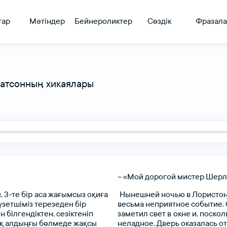
тар
Мәтіндер
Бейнероликтер
Сөздік
Фразала
Ватсонның хикаялары
–
«Мой
дорогой
мистер
Шерл
,
3-те
бір аса
жағымсыз
оқиға
Нынешней
ночью
в
Лористо
үзетшіміз
терезеден
бір
весьма
неприятное
событие.
ын
білгендіктен,
сезіктеніп
заметил
свет
в окне
и,
посколь
қ
алдыңғы
бөлмеде
жақсы
неладное.
Дверь
оказалась
от