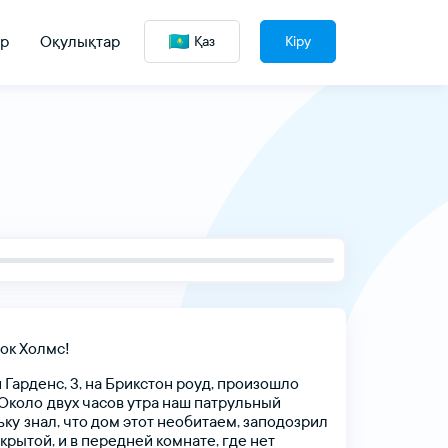
р
Оқулықтар
Қаз
Кіру
ок
Холмс!
н
Гарденс,
3,
на
Брикстон
роуд,
произошло
Около двух
часов
утра
наш
патрульный
ку знал,
что
дом
этот
необитаем,
заподозрил
крытой,
и
в
передней
комнате,
где
нет