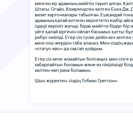
киінген
ер адамның
мәйітін
тауып алған.
Қал
Штаты,
Огайо,
Кливлендтен
келген
Енох
Дж.
визит
карточкалары
табылған.
Ешқандай
тона
адамның
қалай
өлгенін
көрсететін
ешбір
айға
іздері
көрініп жатыр,
бірақ
мәйітте
бірде-бір
үйге
қалай
кіргенін
ойлап басымыз қатты;
бұ
ребус
секілді.
Егер
сіз
түске дейін
кез келген
мені
осы жерден
таба аласыз.
Мен
сіздің
жау
«статус-кво»-да
сақтап қойдым.
Егер
сіз
келе алмайтын болсаңыз,
мен
сізге
қ
хабарлайтын боламын
және
өз
пікіріңізді
білд
көптен-көп
риза боламын.
Шын жүректен,
сіздің
Тобиас
Грегсон».