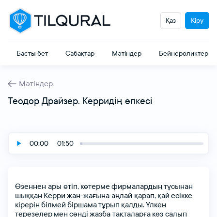
Қаз
Кіру
Басты бет
Сабақтар
Мәтіндер
Бейнероликтер
Мәтіндер
Теодор Драйзер. Керридің әпкесі
00:00
01:50
Өзеннен ары өтіп,
көтерме
фирмалардың
тұсынан
шыққан
Керри
жан-жағына аңлай қарап,
қай
есікке
кірерін
білмей
біршама
тұрып
қалды.
Үлкен
терезелер
мен
сәнді
жазба тақталарға
көз салып