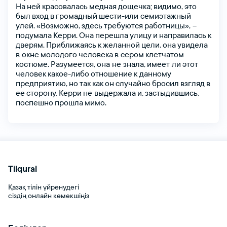
На
ней
красовалась
медная
дощечка;
видимо,
это
был
вход
в
громадный
шести-или семиэтажный
улей.
«Возможно,
здесь
требуются
работницы», –
подумала
Керри.
Она
перешла
улицу
и
направилась
к
дверям.
Приближаясь
к
желанной
цели,
она
увидела
в окне
молодого
человека
в сером
клетчатом
костюме.
Разумеется,
она не знала,
имеет ли
этот
человек
какое-либо
отношение
к данному
предприятию,
но
так
как
он
случайно
бросил
взгляд
в
ее
сторону,
Керри
не выдержала
и,
застыдившись,
поспешно
прошла
мимо.
Tilqural
Қазақ тілін үйренудегі
сіздің онлайн көмекшіңіз