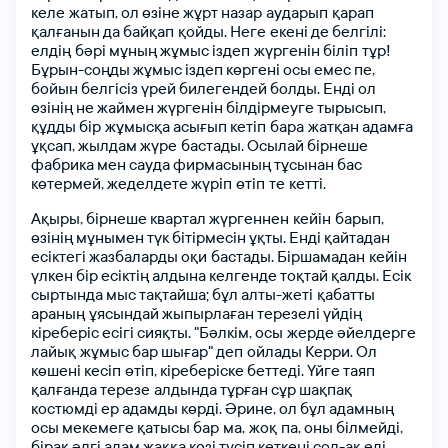
келе жатып,
ол
өзіне
жұрт
назар аударып қарап
қалғанын
да
байқап қойды.
Неге екені
де
белгілі:
елдің бәрі
мұның
жұмыс
іздеп жүргенін
біліп тұр!
Бұрын-соңды
жұмыс
іздеп
көргені
осы
емес
пе,
бойын
белгісіз
үрей
билегендей
болды.
Енді
ол
өзінің
не
жаймен
жүргенін
білдірмеуге
тырысып,
құдды
бір жұмысқа
асығып
кетіп бара жатқан
адамға
ұқсап,
жылдам
жүре бастады.
Осылай
бірнеше
фабрика
мен
сауда
фирмасының
тұсынан
бас
көтермей,
жеделдете
жүріп өтіп те кетті.
Ақыры,
бірнеше
квартал
жүргеннен кейін барып,
өзінің
мұнымен
түк
бітірмесін
ұқты.
Енді
қайтадан
есіктегі
жазбаларды
оқи бастады.
Біршамадан кейін
үлкен
бір
есіктің
алдына
келгенде
тоқтай
қалды.
Есік
сыртында
мыс
тақтайша;
бұл
алты-жеті қабатты
араның ұясындай
жыпырлаған
терезелі
үйдің
іңіз
кіреберіс
есігі
сияқты.
"Бәлкім,
осы жерде
әйелдерге
лайық жұмыс
бар
шығар"
деп ойлады
Керри.
Ол
көшені
кесіп өтіп,
кіреберіске
беттеді.
Үйге
таяп
қалғанда
терезе алдында
тұрған
сұр
шақпақ
костюмді
ер
адамды
көрді.
Әрине,
ол
бұл
адамның
ктронды поштаңыз
ктронды поштаңыз
осы
мекемеге
қатысы
бар ма, жоқ па,
оны
білмейді,
бірақ
әлгі
адам
жаққа
көзі
түсіп
кеткені
сол-ақ
еді,