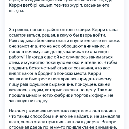
Керри
дегбірі қашып,
тез-тез жүріп,
қасынан
өте
шықты.
я сөзіңіз
я сөзіңіз
За рекою,
попав
в район
оптовых
фирм,
Керри
стала
осматриваться,
решая,
в
какую бы
дверь
войти.
Разглядывая
большие
окна
и
внушительные
вывески,
она
заметила,
Құпия сөзімді ұмыттым
что
на нее
обращают внимание,
и
я сөзіңізді қайталаңыз
поняла
почему:
все
догадывались,
что
она
ищет
работу!
Никогда еще
ей
не
случалось
заниматься
этим,
и
мужество
покинуло
ее
окончательно.
Чтобы
подавить
безотчетный
стыд
от
сознания,
что
все
видят,
как
она
бродит
в
поисках
места,
Керри
тті таңдаңыз
зашагала
быстрее
и
постаралась
придать
своему
лицу
равнодушное
выражение,
присущее,
как
ей
казалось,
людям,
которые
спешат
по делу.
Так
она
прошла
мимо
многих
фабрик
и
торговых
фирм,
не
заглянув
ни
в
одну.
Тіркелу
Наконец,
миновав
несколько
кварталов,
она
поняла,
что
таким способом
ничего
не
найдет,
и,
не
замедляя
шага,
снова
стала
приглядываться
к дверям.
Вскоре
огромная
дверь
почему-то
привлекла
ее
внимание.