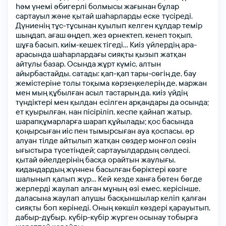
һәм
үнемі
әбигерлі
болмысы
жағынан
бұлар
сартауыл
және
қытай
шаһарларды
еске түсіреді.
Дүниенің
тұс-тұсынан
қуылып келген
құлдар
темір
шыңдап,
ағаш
өңдеп,
жез
өрнектеп,
кенеп
тоқып,
шұға
басып,
киім-кешек
тігеді...
Киіз үйлердің
ара-
арасында
шаһарлардағы
сияқты
қызып жатқан
айтулы
базар.
Осында
жұрт
күміс,
алтын
айырбастайды,
сатады:
қап-қап
тары-сөгің
де,
бау
жемістеріне
толы
тоқыма кәрзеңкелерің
де,
маржан
мен
мың
құбылған
асыл тастарың
да,
киіз үйдің
түндіктері
мен
қылдан есілген
арқандары
да
осында;
іңіз
ет
қуырылған,
нан
пісіріліп,
кеспе
қайнап жатыр,
шарапқұмарларға
шарап
құйылады;
қос
басында
қоңырсыған
иіс
пен
тымырсыған
ауа қоспасы,
әр
алуан тілде
айтылып жатқан сөздер
монғол
сөзін
ығыстыра түсетіндей;
сартауылдардың
сәлдесі,
ктронды поштаңыз
ктронды поштаңыз
қытай
әйелдерінің
басқа орайтын жаулығы,
кидандардың
жүннен басылған
бөріктері
көзге
шалынып қалып жүр...
Кей кезде
ханға
бөтен бөгде
жерлерді
жаулап алған
мұның өзі емес,
керісінше,
даласына
жаулап алушы басқыншылар
келіп қалған
я сөзіңіз
я сөзіңіз
сияқты боп көрінеді.
Оның
көкшіл
көздері
қарауытып,
дабыр-дұбыр, күбір-күбір жүрген
осынау
тобырға