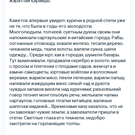
жаратпай
қарайды.
Құпия сөзімді ұмыттым
я сөзіңізді қайталаңыз
Кажется,
впервые
увидел:
курени
в
родной
степи
уже
не
те,
что
были
в годы его молодости.
Многолюдьем,
толчеей,
суетным
духом
своим
они
напоминали
сартаульские
и
китайские
города.
Рабы,
тті таңдаңыз
согнанные
отовсюду,
ковали
железо,
тесали
дерево,
чеканили
медь,
ткали
холсты,
валяли
сукна,
шили
одежду…
Среди
юрт,
как
в городах,
шумели
базары.
Тут
выменивали,
продавали
серебро
и
золото,
мешки
с
просом
и
плетенки
с
плодами
садов,
жемчуга
и
камни-самоцветы,
юртовые
войлоки
и
волосяные
Тіркелу
веревки;
жарили
мясо,
пекли
лепешки,
варили
лапшу,
наливали
жаждущим
вино;
сизый
чад
и
духота
чуждых
запахов
висели
над
куренями;
разноязыкий
говор
теснил
монгольскую
речь;
мелькали
чалмы
сартаулов,
головные платки
китайцев,
валяные
шапочки
киданей…
Временами
хану
казалось,
что
е
н
он
завоевал
чужие
земли,
а
завоеватели
пришли
в
степи.
Светлые
глаза
его
темнели,
недобро
смотрели
на горланящие
толпы.