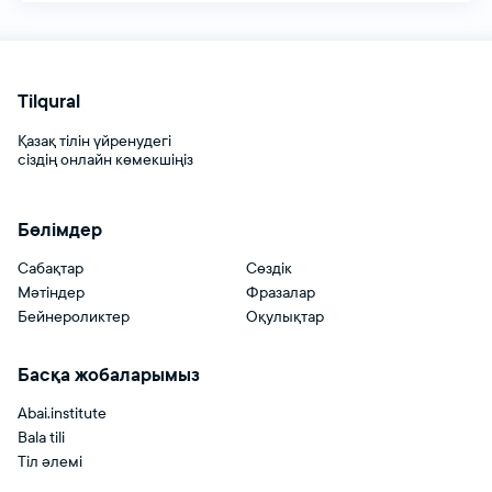
Tilqural
Қазақ тілін үйренудегі
сіздің онлайн көмекшіңіз
Бөлімдер
Сабақтар
Сөздік
Мәтіндер
Фразалар
Бейнероликтер
Оқулықтар
Басқа жобаларымыз
Abai.institute
Bala tili
Тіл әлемі