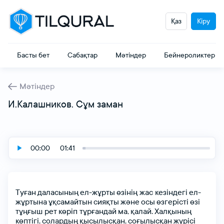
Қаз
Кіру
Басты бет
Сабақтар
Мәтіндер
Бейнероликтер
Мәтіндер
И.Калашников. Сұм заман
00:00
01:41
Туған
даласының
ел-жұрты
өзінің жас кезіндегі
ел-
жұртына
ұқсамайтын
сияқты
және
осы
өзгерісті
өзі
тұңғыш рет
көріп тұрғандай
ма,
қалай.
Халқының
көптігі,
солардың
қысылысқан,
соғылысқан
жүрісі