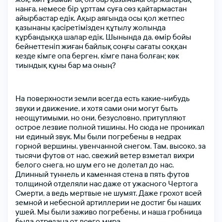
ктронды поштаңыз
ктронды поштаңыз
нанға,
немесе
бір ұрттам суға
сөз
қайтармастан
айырбастар
едік.
Ақыр
аяғында
осы
қол
жетпес
қазынаны
қасіретімізден
құтылу
жолында
құрбандыққа
шалар
едік.
Шынында да,
өмір
бойы
бейнеттеніп
жиған
байлық
соңғы
сағаты
соққан
я сөзіңіз
я сөзіңіз
кезде
кімге
опа
берген,
кімге
пана
болған;
көк
тиындық
құны
бар
ма
оның?
Құпия сөзімді ұмыттым
я сөзіңізді қайталаңыз
На поверхности
земли
всегда
есть
какие‑нибудь
звуки
и
движение,
и
хотя
сами
они
могут
быть
неощутимыми,
но
они,
безусловно,
притупляют
острое
лезвие
полной
тишины.
Но
сюда
не проникал
ни единый
звук.
Мы
были погребены
в недрах
тті таңдаңыз
горной вершины,
увенчанной
снегом.
Там,
высоко,
за
тысячи
футов
от нас,
свежий
ветер
взметал вихри
белого
снега,
но
шум
его
не долетал
до нас.
Длинный
туннель
и
каменная
стена
в
пять
футов
толщиной
отделяли
нас
даже
от
ужасного
Чертога
Тіркелу
Смерти,
а
ведь
мертвые
не
шумят.
Даже
грохот
всей
земной
и
небесной
артиллерии
не
достиг
бы
наших
ушей.
Мы
были
заживо
погребены,
и
наша
гробница
была отрезана
от всего мира.