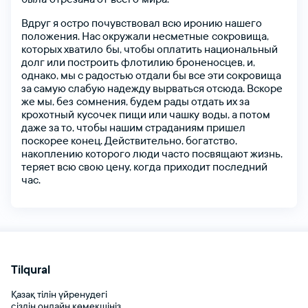
Вдруг
я
остро
почувствовал
всю
иронию
нашего
положения.
Нас
окружали
несметные сокровища,
которых
хватило бы,
чтобы
оплатить
национальный
долг
или
построить
флотилию
броненосцев,
и,
однако,
мы
с
радостью
отдали
бы
все
эти
сокровища
за
самую
слабую
надежду
вырваться
отсюда.
Вскоре
же
мы,
без сомнения,
будем
рады
отдать
их
за
крохотный кусочек пищи
или
чашку воды,
а
потом
даже
за
то,
чтобы
нашим
страданиям
пришел
поскорее
конец.
Действительно,
богатство,
накоплению
которого
люди
часто
посвящают
жизнь,
теряет
всю
свою
цену,
когда приходит
последний
час.
Tilqural
Қазақ тілін үйренудегі
сіздің онлайн көмекшіңіз