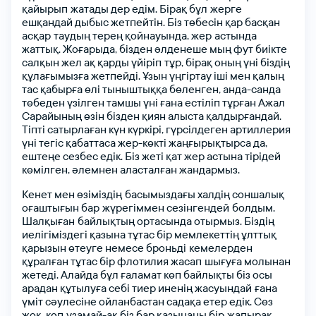
қайырып жатады
дер
едім.
Бірақ
бұл жерге
ешқандай
дыбыс
жетпейтін.
Біз
төбесін
қар
басқан
асқар таудың
терең
қойнауында,
жер астында
жаттық.
Жоғарыда,
бізден
әлденеше
мың
фут
биікте
салқын
жел
ақ
қарды
үйіріп тұр,
бірақ
оның
үні
біздің
құлағымызға
жетпейді.
Ұзын
үңгіртау
іші
мен
қалың
тас
қабырға
өлі
тыныштыққа
бөленген,
анда-санда
төбеден
үзілген
тамшы
үні
ғана
естіліп
тұрған
Ажал
Сарайының
өзін
бізден
қиян
алыста
қалдырғандай.
Тіпті
сатырлаған
күн
күркірі,
гүрсілдеген
артиллерия
үні
тегіс
қабаттаса
жер-көкті
жаңғырықтырса
да,
ештеңе
сезбес
едік.
Біз
жеті
қат
жер
астына
тірідей
көмілген,
әлемнен
аласталған
жандармыз.
Кенет
мен
өзіміздің басымыздағы
халдің
соншалық
оғаштығын
бар жүрегіммен
сезінгендей болдым.
Шалқыған байлықтың
ортасында
отырмыз.
Біздің
иелігіміздегі
қазына
тұтас
бір
мемлекеттің
ұлттық
қарызын
өтеуге
немесе
броньді кемелерден
іңіз
құралған
тұтас
бір
флотилия
жасап шығуға
молынан
жетеді.
Алайда
бұл
ғаламат
көп
байлықты
біз
осы
арадан
құтылуға
себі
тиер
иненің
жасуындай ғана
үміт
сәулесіне
ойланбастан
садақа
етер
едік.
Сөз
жоқ,
көп ұзамай-ақ
біз
бар
қазынаны
бір жапырақ