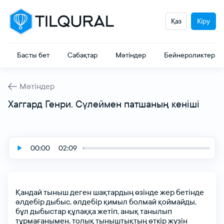
Қаз
Кіру
Басты бет
Сабақтар
Мәтіндер
Бейнероликтер
Мәтіндер
Хаггард Генри. Сүлеймен патшаның кеніші
00:00
02:09
Қандай
тыныш
деген
шақтардың
өзінде
жер
бетінде
әлдебір
дыбыс,
әлдебір
қимыл
болмай
қоймайды,
бұл
дыбыстар
құлаққа
жетіп,
анық
танылып
тұрмағанымен,
толық
тыныштықтың
өткір
жүзін