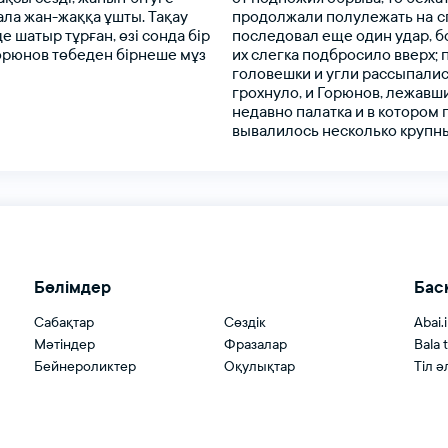
ала
жан-жаққа
ұшты.
Тақау
продолжали
полулежать
на 
де
шатыр
тұрған,
өзі
сонда
бір
последовал
еще
один
удар,
б
орюнов
төбеден
бірнеше
мұз
их
слегка
подбросило
вверх;
головешки
и
угли
рассыпалис
грохнуло,
и
Горюнов,
лежавш
недавно
палатка
и
в
котором
вывалилось
несколько
крупн
Бөлімдер
Бас
Сабақтар
Сөздік
Abai.
Мәтіндер
Фразалар
Bala ti
Бейнероликтер
Оқулықтар
Тіл ә