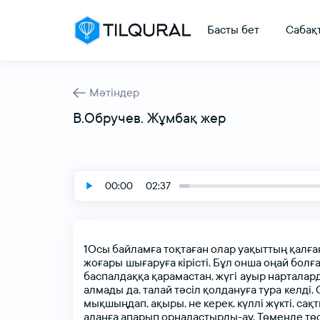
Басты бет
Сабақ
Мәтіндер
В.Обручев. Жұмбақ жер
00:00
02:37
1Осы
байламға
тоқтаған
олар
уақыттың
қалғ
жоғары шығаруға
кірісті.
Бұл
онша
оңай
болға
баспалдаққа
қарамастан,
жүгі ауыр
нарталар
алмады да,
талай
тәсіл
қолдануға
тура келді.
мықшыңдап,
ақыры,
не
керек,
күллі
жүкті,
сақ
алаңға
апарып
орналастырды-ау.
Төменде
тө