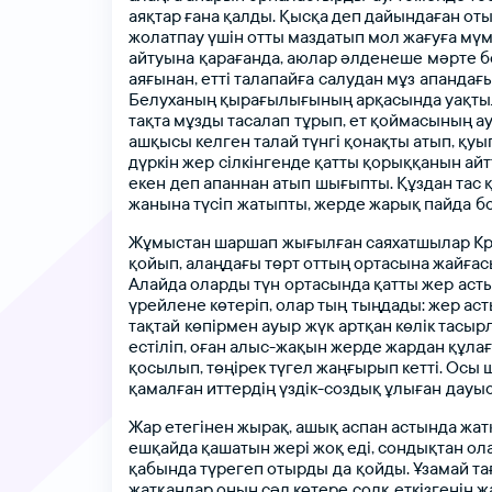
аяқтар
ғана
қалды.
Қысқа
деп
дайындаған
от
жолатпау
үшін
отты
маздатып
мол
жағуға
мүм
айтуына қарағанда,
аюлар
әлденеше мәрте
б
аяғынан,
етті
талапайға салудан
мұз апандағы
Белуханың
қырағылығының
арқасында
уақт
тақта
мұзды
тасалап тұрып,
ет
қоймасының
а
ашқысы
келген
талай
түнгі
қонақты
атып,
қуы
дүркін
жер сілкінгенде
қатты
қорыққанын
айт
екен деп
апаннан
атып шығыпты.
Құздан
тас
жанына
түсіп жатыпты,
жерде
жарық
пайда б
Жұмыстан
шаршап жығылған
саяхатшылар
Кр
қойып,
алаңдағы
төрт
оттың
ортасына
жайғас
Алайда
оларды
түн ортасында
қатты
жер аст
үрейлене
көтеріп,
олар
тың тыңдады:
жер
аст
тақтай көпірмен
ауыр жүк артқан
көлік
тасыр
естіліп,
оған
алыс-жақын
жерде
жардан
құла
қосылып,
төңірек
түгел
жаңғырып
кетті.
Осы
қамалған
иттердің
үздік-создық
ұлыған дауы
Жар
етегінен
жырақ,
ашық
аспан
астында
жат
ешқайда
қашатын
жері
жоқ
еді,
сондықтан
ол
қабында
түрегеп
отырды да қойды.
Ұзамай
та
жатқандар
оның
сәл
көтере солқ еткізгенін
ж