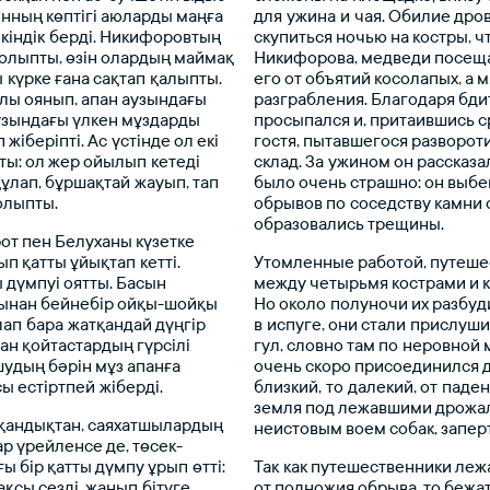
ынның
көптігі
аюларды
маңға
для ужина и чая.
Обилие
дров
кіндік берді.
Никифоровтың
скупиться
ночью
на
костры,
ч
олыпты,
өзін
олардың
маймақ
Никифорова,
медведи
посещ
 күрке
ғана
сақтап қалыпты.
его
от
объятий
косолапых,
а
м
ылы
оянып,
апан
аузындағы
разграбления.
Благодаря
бди
узындағы
үлкен
мұздарды
просыпался
и,
притаившись
с
п
жіберіпті.
Ас үстінде
ол
екі
гостя,
пытавшегося
разворот
ты:
ол
жер
ойылып кетеді
склад.
За ужином
он
рассказа
құлап,
бұршақтай жауып,
тап
было
очень
страшно:
он
выбе
олыпты.
обрывов
по соседству
камни
образовались
трещины.
от
пен
Белуханы
күзетке
ып
қатты
ұйықтап кетті.
Утомленные
работой,
путеше
ы
дүмпуі
оятты.
Басын
между
четырьмя
кострами
и
ынан
бейнебір
ойқы-шойқы
Но
около полуночи
их
разбуд
лап бара жатқандай
дүңгір
в испуге,
они
стали прислуши
ған
қойтастардың
гүрсілі
гул,
словно
там
по неровной
шудың
бәрін
мұз
апанға
очень
скоро
присоединился
сы
естіртпей жіберді.
близкий, то далекий,
от паде
земля
под
лежавшими
дрожал
қандықтан,
саяхатшылардың
неистовым
воем
собак,
запер
ар
үрейленсе
де,
төсек-
ғы
бір
қатты
дүмпу
ұрып өтті:
Так как
путешественники
леж
ақсы
сезді,
жанып бітуге
от
подножия
обрыва,
то
бежа