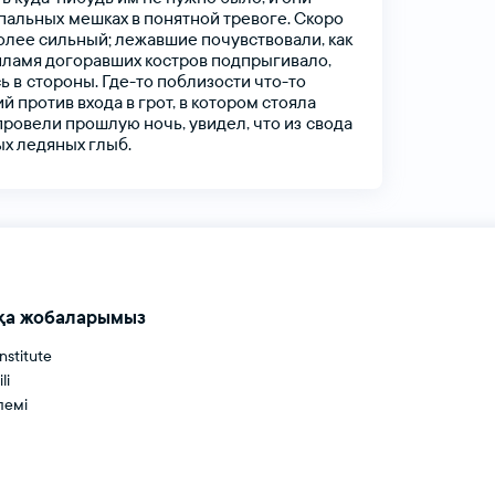
спальных мешках
в
понятной
тревоге.
Скоро
олее
сильный;
лежавшие
почувствовали,
как
пламя
догоравших
костров
подпрыгивало,
ь
в стороны.
Где-то
поблизости
что-то
ий
против
входа
в
грот,
в
котором
стояла
провели
прошлую
ночь,
увидел,
что
из свода
ых
ледяных
глыб.
қа жобаларымыз
institute
li
лемі