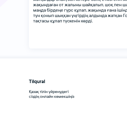
жақындаған
от жалыны
шайқалып,
шоқ
пен
ш
маңда
бірдеңе
гүрс құлап,
жақында ғана
ішін
түн
қонып
шыққан
үңгірдің
алдында
жатқан
Г
тақтасы
құлап
түскенін
көрді.
Tilqural
Қазақ тілін үйренудегі
сіздің онлайн көмекшіңіз