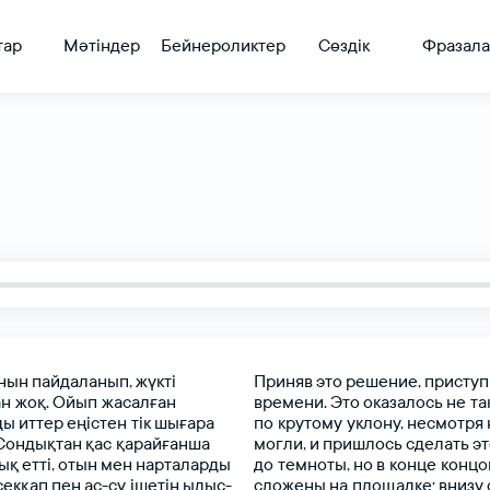
тар
Мәтіндер
Бейнероликтер
Сөздік
Фразала
анын
пайдаланып,
жүкті
Приняв
это
решение,
приступ
н жоқ.
Ойып жасалған
времени.
Это
оказалось
не та
ды
иттер
еңістен тік
шығара
по крутому уклону,
несмотря
Сондықтан
қас қарайғанша
могли,
и
пришлось
сделать
эт
тық
етті,
отын
мен
нарталарды
до темноты,
но
в конце концо
секқап
пен
ас-су ішетін
ыдыс-
сложены
на площадке;
внизу