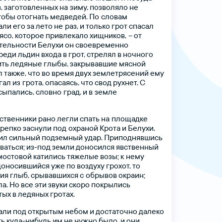
,
заготовленных
на зиму,
позволяло
не
тобы
отогнать
медведей.
По словам
али
его
за
лето
не раз,
и
только
грот
спасал
ясо,
которое
привлекало
хищников, –
от
тельности
Белухи
он
своевременно
реди
льдин
входа
в
грот,
стрелял
в
ночного
ить
ледяные
глыбы,
закрывавшие
мясной
л
также,
что
во
время
двух
землетрясений
ему
гал
из грота,
опасаясь,
что
свод
рухнет.
С
сыпались,
словно град,
и
в земле
Электронды
ственники
рано
легли
спать
на площадке
крепко
заснули
под охраной
Крота
и
Белухи.
ил
сильный
подземный
удар.
Приподнявшись
ваться;
из-под
земли
доносился
явственный
мостовой
катились
тяжелые
возы;
к нему
доносившийся
уже
по
воздуху
грохот,
то
ния
глыб,
срывавшихся
с обрывов
окраин;
а.
Но
все
эти
звуки
скоро
покрылись
тых
в
ледяных
гротах.
али
под
открытым
небом
и
достаточно
далеко
ть
куда-нибудь
им
не
нужно
было,
и
они