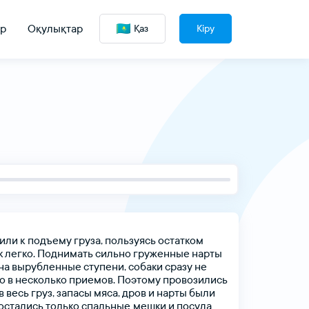
р
Оқулықтар
Қаз
Кіру
или
к подъему
груза,
пользуясь
остатком
к
легко.
Поднимать
сильно
груженные
нарты
на
вырубленные
ступени,
собаки
сразу
не
о
в
несколько
приемов.
Поэтому
провозились
в
весь
груз,
запасы
мяса,
дров
и
нарты
были
остались
только
спальные мешки
и
посуда