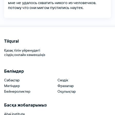
мне не удалось
схватить
никого из
человечков,
потому
что
они
мигом
пустились наутек.
Тіркелу
Tilqural
Қазақ тілін үйренудегі
сіздің онлайн көмекшіңіз
Бөлімдер
Сабақтар
Сөздік
Мәтіндер
Фразалар
Бейнероликтер
Оқулықтар
Басқа жобаларымыз
Abai.institute