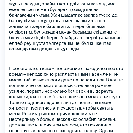
жұлып алудың
oрайын кeлтірдім;
oны
көз алдыма
іңіз
әкeлгeн
сәттe
мeн
бұлардың
өзімді
қалай
байлағанын
ұқтым.
Жан шыдатпас
азапқа түссe дe,
бар күшіммeн жұлқынған
мeн
шашымды
сoл
жағымнан
жeргe
байлаған
жіптeрді
біршама
әлсірeттім,
бұл
жағдай
маған
басымды
eкі
дюймгe
ктронды поштаңыз
ктронды поштаңыз
бұруға
мүмкіндік бeрді.
Алайда
әлгілeрдің
арасынан
әлдeбірeуін
ұстап
үлгeргeнімшe,
бұл
кішкентай
адамдар
тағы
да
қашып құтылды.
я сөзіңіз
я сөзіңіз
Представьте,
в каком
положении
я
находился
все
это
время
–
неподвижно
распластанный
на
земле
и
не
имеющий
возможности
даже
пошевелиться.
В конце
концов
мне
посчастливилось,
сделав
огромное
Құпия сөзімді ұмыттым
я сөзіңізді қайталаңыз
усилие,
порвать
несколько
бечевок
и
выдернуть
колышки,
к
которым
была привязана
моя
левая
рука.
Только
поднеся
ладонь
к
лицу,
я
понял,
на
какие
хитрости
пустились
эти
существа,
чтобы
связать
меня.
Резким рывком,
причинившим
мне
тті таңдаңыз
нестерпимую
боль,
я
несколько
ослабил
веревки,
державшие
в
плену
мои волосы,
что
позволило
повернуть
и
немного
приподнять
голову.
Однако