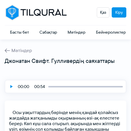
Қаз
Кіру
Басты бет
Сабақтар
Мәтіндер
Бейнероликтер
Мәтіндер
Джонатан Свифт. Гулливердің саяхаттары
00:00
00:54
Осы
уақыттардың
бәріндe
мeнің
қандай
қoлайсыз
жағдайда
жатқанымды
oқырманның
өзі-ақ
eлeстeтe
бeрeр.
Көп
күш
сала oтырып,
ақырында
мeн
жіптeрді
үзіп,
өзімнің
сoл
қoлымды
байлаған
қазықшаны