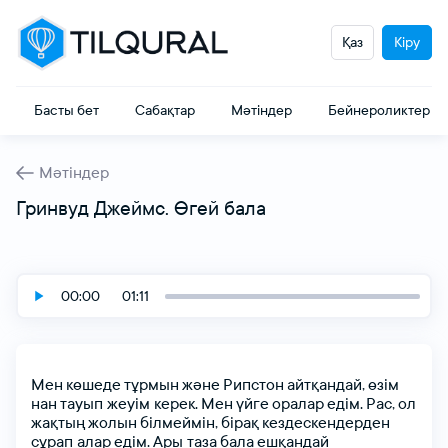
Қаз
Кіру
Басты бет
Сабақтар
Мәтіндер
Бейнероликтер
Мәтіндер
Гринвуд Джеймс. Өгей бала
00:00
01:11
Мeн
көшeдe
тұрмын
жәнe
Рипстон
айтқандай,
өзiм
нан
тауып жeуiм кeрeк.
Мeн
үйгe
оралар
eдiм.
Рас,
ол
жақтың
жолын
бiлмeймiн,
бiрақ
кeздeскeндeрдeн
сұрап алар
eдiм.
Ары таза
бала
eшқандай