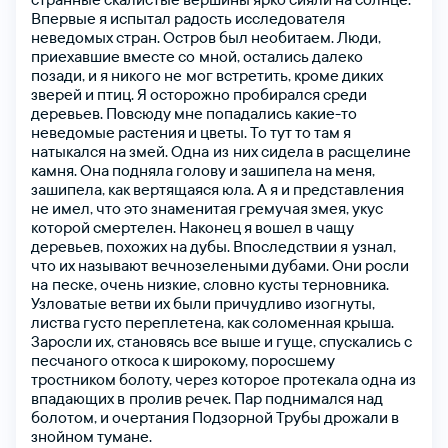
Впервые
я
испытал
радость
исследователя
Тіркелу
неведомых
стран.
Остров
был
необитаем.
Люди,
приехавшие
вместе
со мной,
остались
далеко
позади,
и
я
никого
не мог
встретить,
кроме
диких
зверей
и
птиц.
Я
осторожно
пробирался
среди
деревьев.
Повсюду
мне
попадались
какие-то
неведомые
растения
и
цветы.
То
тут
то
там
я
натыкался
на
змей.
Одна из них
сидела
в расщелине
камня.
Она
подняла
голову
и
зашипела
на
меня,
зашипела,
как
вертящаяся
юла.
А
я
и
представления
не
имел,
что
это
знаменитая
гремучая
змея,
укус
которой
смертелен.
Наконец
я
вошел
в
чащу
деревьев,
похожих
на
дубы.
Впоследствии
я узнал,
что
их
называют
вечнозелеными
дубами.
Они
росли
на песке,
очень
низкие,
словно
кусты
терновника.
Узловатые
ветви
их
были
причудливо
изогнуты,
листва
густо
переплетена,
как
соломенная
крыша.
Заросли
их,
становясь
все
выше
и
гуще,
спускались
с
песчаного
откоса
к
широкому,
поросшему
тростником
болоту,
через
которое
протекала
одна из
впадающих
в пролив
речек.
Пар
поднимался
над
болотом,
и
очертания
Подзорной
Трубы
дрожали
в
знойном
тумане.