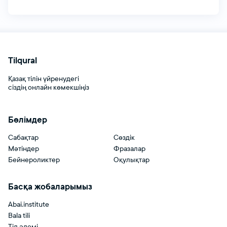
Tilqural
Қазақ тілін үйренудегі
сіздің онлайн көмекшіңіз
Бөлімдер
Сабақтар
Сөздік
Мәтіндер
Фразалар
Бейнероликтер
Оқулықтар
Басқа жобаларымыз
Abai.institute
Bala tili
Тіл әлемі